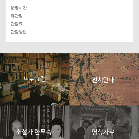
운영시간
-
휴관일
-
관람료
-
관람방법
-